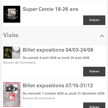
Super
Super Cercle 18-26 ans
Cercle
18-
Acheter
26
ans
Visite
Billet
Billet expositions 04/03-24/08
expositions
Du
samedi 8 août 2026
au
lundi 24 août 2026
04/03-
Bourse de Commerce
24/08
Acheter
Billet
Billet expositions 07/10-31/12
expositions
Du
mercredi 7 octobre 2026
au
jeudi 31 décembre 2026
07/10-
Bourse de Commerce
31/12
Acheter