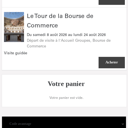
Le
Le Tour de la Bourse de
Tour
Commerce
de
la
Du
samedi 8 août 2026
au
lundi 24 août 2026
Bourse
Départ de visite à l'Accueil Groupes
Bourse de
de
Commerce
Commerce
Visite guidée
Acheter
Votre panier
Votre panier est vide.
Code avantage