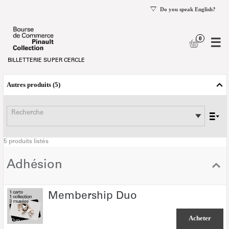
mer
e
logue
Liste
des
Autres produits
5
produits
-
Bourse
Recherche
de
Commerce
5 produits listés
-
Pinault
Adhésion
Collection
Membership
Membership Duo
Duo
Acheter