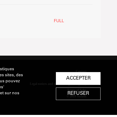
FULL
istiques
es sites, des
ACCEPTER
Vous pouvez
es'
REFUSER
 et sur nos