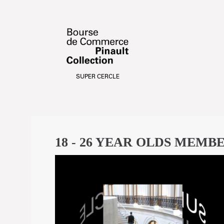
Bourse
de
Commerce
-
Pinault
Collection
-
18 - 26 YEAR OLDS MEMB
Online
ticket
sales