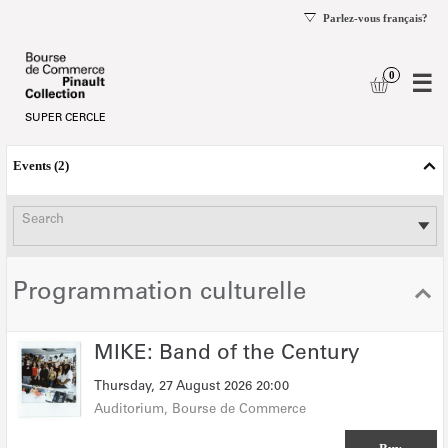
se
og
Schedule
of
Events
2
events
-
Search
Bourse
de
Commerce
-
Programmation culturelle
Pinault
Collection
MIKE:
MIKE: Band of the Century
Band
Thursday, 27 August 2026
20:00
of
the
Auditorium
Bourse de Commerce
Century