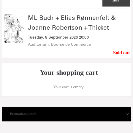
Buy
ML
ML Buch + Elias Rønnenfelt &
Buch
Joanne Robertson + Thicket
+
Elias
Tuesday, 8 September 2026
20:00
Rønnenfelt
Auditorium
Bourse de Commerce
&
Joanne
Sold out
Robertson
+
Thicket
Your shopping cart
Your cart is empty.
Promotional code